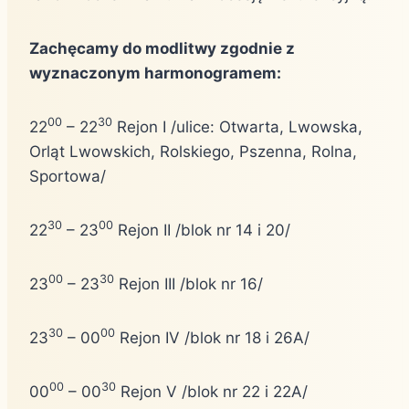
Zachęcamy do modlitwy zgodnie z
wyznaczonym harmonogramem:
00
30
22
– 22
Rejon I /ulice: Otwarta, Lwowska,
Orląt Lwowskich, Rolskiego, Pszenna, Rolna,
Sportowa/
30
00
22
– 23
Rejon II /blok nr 14 i 20/
00
30
23
– 23
Rejon III /blok nr 16/
30
00
23
– 00
Rejon IV /blok nr 18 i 26A/
00
30
00
– 00
Rejon V /blok nr 22 i 22A/