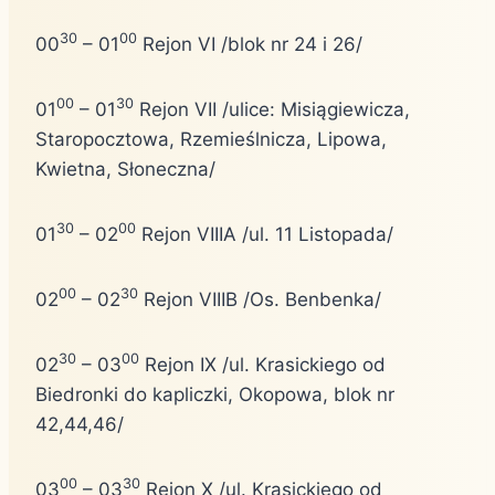
30
00
00
– 01
Rejon VI /blok nr 24 i 26/
00
30
01
– 01
Rejon VII /ulice: Misiągiewicza,
Staropocztowa, Rzemieślnicza, Lipowa,
Kwietna, Słoneczna/
30
00
01
– 02
Rejon VIIIA /ul. 11 Listopada/
00
30
02
– 02
Rejon VIIIB /Os. Benbenka/
30
00
02
– 03
Rejon IX /ul. Krasickiego od
Biedronki do kapliczki, Okopowa, blok nr
42,44,46/
00
30
03
– 03
Rejon X /ul. Krasickiego od