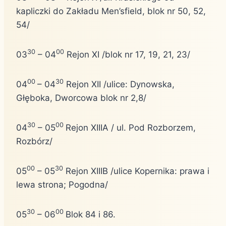
kapliczki do Zakładu Men’sfield, blok nr 50, 52,
54/
30
00
03
– 04
Rejon XI /blok nr 17, 19, 21, 23/
00
30
04
– 04
Rejon XII /ulice: Dynowska,
Głęboka, Dworcowa blok nr 2,8/
30
00
04
– 05
Rejon XIIIA / ul. Pod Rozborzem,
Rozbórz/
00
30
05
– 05
Rejon XIIIB /ulice Kopernika: prawa i
lewa strona; Pogodna/
30
00
05
– 06
Blok 84 i 86.