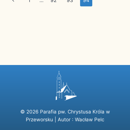
Poprzednia
1
…
92
93
94
strony
strona
© 2026 Parafia pw. Chrystusa Króla w
Przeworsku | Autor :
Wacław Pelc