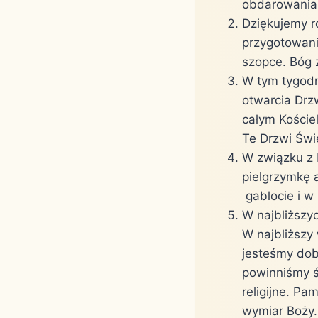
obdarowania 
Dziękujemy r
przygotowania
szopce. Bóg 
W tym tygodn
otwarcia Drz
całym Kości
Te Drzwi Świ
W związku z 
pielgrzymkę 
gablocie i w 
W najbliższy
W najbliższy 
jesteśmy dob
powinniśmy ś
religijne. Pa
wymiar Boży. 