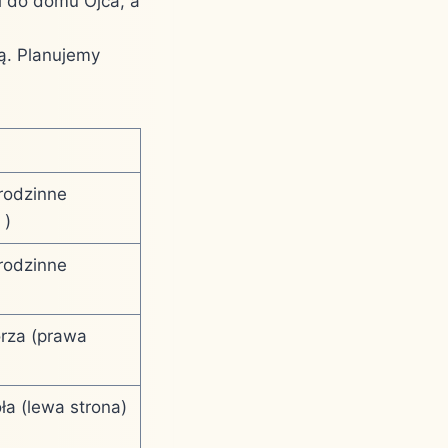
i do domu Ojca, a
ą. Planujemy
rodzinne
 )
rodzinne
orza (prawa
ła (lewa strona)