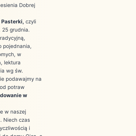
esienia Dobrej
d
Pasterki,
czyli
 25 grudnia.
radycyjną,
o pojednania,
jomych, w
, lektura
ia wg św.
 Nie podawajmy na
 od potraw
ędowanie w
ne w naszej
. Niech czas
czliwością i