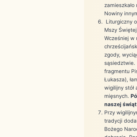
zamieszkało 
Nowiny inny
Liturgiczny 
Mszy Świętej
Wcześniej w 
chrześcijańsk
zgody, wyciąg
sąsiedztwie. 
fragmentu Pi
Łukasza), ła
wigilijny stó
mięsnych.
Pó
naszej świąt
Przy wigilij
tradycji dod
Bożego Narod