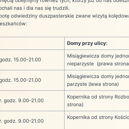
mięcią obejmijmy również tych, którzy już od nas odeszl
ochali nas i dla nas się trudzili.
obotę odwiedziny duszpasterskie zwane wizytą kolędow
ieszkańców:
Domy przy ulicy:
Misiągiewicza domy jedno
 godz. 15.00-21.00
nieparzyste (prawa strona
Misiągiewicza domy jedno
 godz. 15.00-21.00
parzyste (lewa strona)
Kopernika od strony Rozb
r. godz. 9.00-21.00
strona)
Kopernika od strony Kościo
r. godz. 9.00-21.00