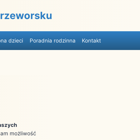
 Przeworsku
na dzieci
Poradnia rodzinna
Kontakt
aszych
 nam możliwość