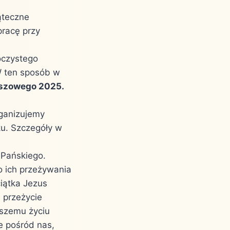
ąteczne
pracę przy
oczystego
W ten sposób w
uszowego 2025.
rganizujemy
u. Szczegóły w
 Pańskiego.
do ich przeżywania
iątka Jezus
 przeżycie
aszemu życiu
le pośród nas,