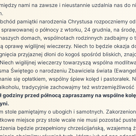
między nami na zawsze i nieustannie uzdalnia nas do ni
m.
obchód pamiątki narodzenia Chrystusa rozpoczniemy o
 sprawowanej o północy z wtorku, 24 grudnia, na środę,
naszych domach, wspólnotach rodzinnych zadbajmy o t
ą oprawę wigilijnej wieczerzy. Niech to będzie okazja d
nięcia przyjaznej dłoni do kogoś spośród bliskich, zna
Niech wigilijnej wieczerzy towarzyszą wspólna modlitwa
sma Świętego o narodzeniu Zbawiciela świata (Ewangel
manie się opłatkiem, wspólny śpiew kolęd i pastorałek.
ł alkoholu, tradycyjnie zachowajmy też wstrzemięźliwość
ł godziny przed północą zapraszamy na wspólne kol
yni.
nym stole pamiętajmy o ubogich i samotnych. Zakorzenio
atkowe miejsce przy stole wcale nie musi pozostać puste
zenia będzie przepełniony chrześcijańską, wzajemną ży