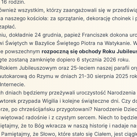
16 rodzin.
ównież wszystkim, którzy zaangażowali się w przedświ
 naszego kościoła: za sprzątanie, dekorację choinek i 
zapłać.
iu, dokładnie 24 grudnia, papież Franciszek dokona ur
wi Świętych w Bazylice Świętego Piotra na Watykanie. 
ele powszechnym
rozpoczną się obchody Roku Jubile
ęte zostaną zamknięte dopiero 6 stycznia 2026 roku.
Rokiem Jubileuszowym oraz 25-leciem naszej parafii o
autokarową do Rzymu w dniach 21-30 sierpnia 2025 rok
Internecie.
ch dniach będziemy przeżywali uroczystość Narodzenia
wtorek przypada Wigilia i kolejne świąteczne dni. Czy 
rze, po chrześcijańsku przygotowani? Narodzenie Dziec
więtować radośnie i z czystym sercem. Niech to będzie
miętajmy, że to Bóg wkracza w naszą historię i nadaje n
Pamiętajmy, że Słowo, które stało się Ciałem, jest ciąg