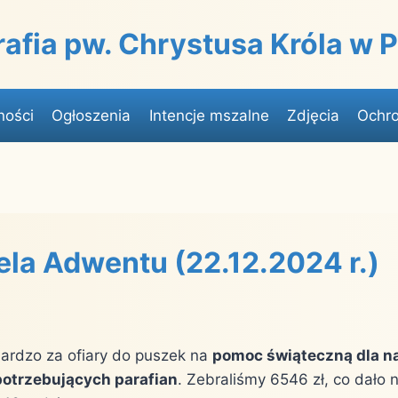
rafia pw. Chrystusa Króla w
ności
Ogłoszenia
Intencje mszalne
Zdjęcia
Ochro
iela Adwentu (22.12.2024 r.)
ardzo za ofiary do puszek na
pomoc świąteczną dla n
potrzebujących parafian
. Zebraliśmy 6546 zł, co dało