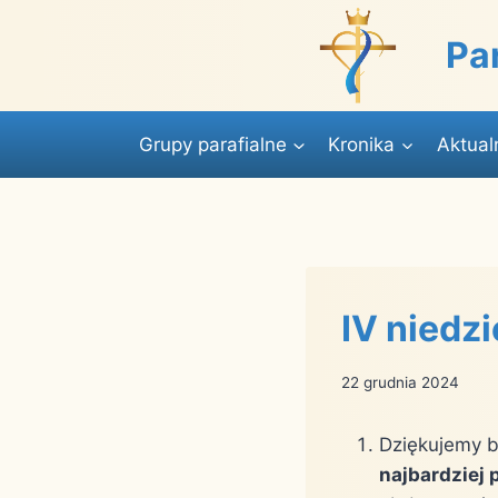
Przejdź
do
Pa
treści
Grupy parafialne
Kronika
Aktual
IV niedz
22 grudnia 2024
Dziękujemy b
najbardziej 