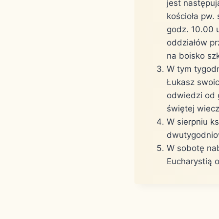
jest następuj
kościoła pw. 
godz. 10.00 
oddziałów pr
na boisko szk
W tym tygodn
Łukasz swoic
odwiedzi od 
świętej wiec
W sierpniu ks
dwutygodniow
W sobotę nab
Eucharystią o