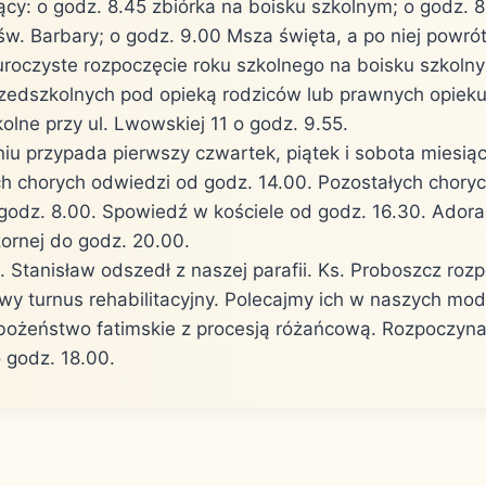
ący: o godz. 8.45 zbiórka na boisku szkolnym; o godz. 
św. Barbary; o godz. 9.00 Msza święta, a po niej powrót
uroczyste rozpoczęcie roku szkolnego na boisku szkolny
zedszkolnych pod opieką rodziców lub prawnych opie
olne przy ul. Lwowskiej 11 o godz. 9.55.
iu przypada pierwszy czwartek, piątek i sobota miesiąc
h chorych odwiedzi od godz. 14.00. Pozostałych choryc
godz. 8.00. Spowiedź w kościele od godz. 16.30. Ador
zornej do godz. 20.00.
. Stanisław odszedł z naszej parafii. Ks. Proboszcz roz
y turnus rehabilitacyjny. Polecajmy ich w naszych mod
ożeństwo fatimskie z procesją różańcową. Rozpoczyna
 godz. 18.00.