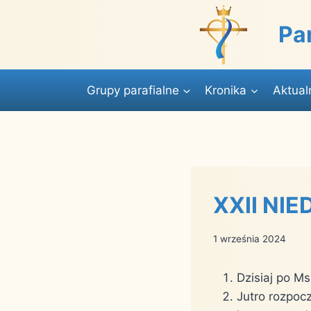
Przejdź
do
Pa
treści
Grupy parafialne
Kronika
Aktual
XXII NIE
1 września 2024
Dzisiaj po M
Jutro rozpoc