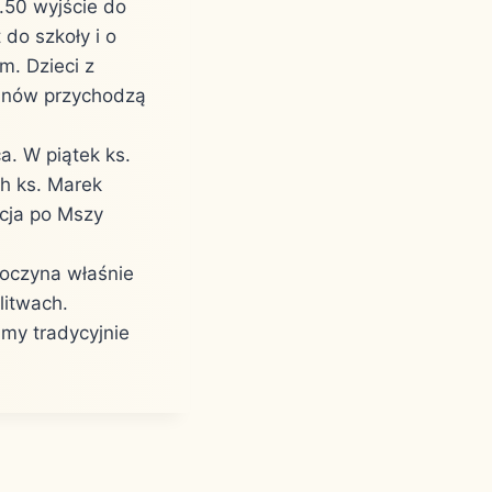
8.50 wyjście do
 do szkoły i o
m. Dzieci z
kunów przychodzą
a. W piątek ks.
h ks. Marek
acja po Mszy
poczyna właśnie
litwach.
my tradycyjnie